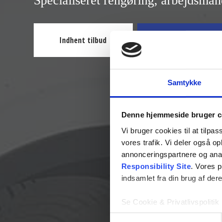
Specialiseret rengøring, arbejdsma
Indhent tilbud
3646 0404
Samtykke
Denne hjemmeside bruger c
Vi bruger cookies til at tilpas
vores trafik. Vi deler også 
annonceringspartnere og ana
Responsibility Site
. Vores 
indsamlet fra din brug af dere
Se Cookie & Privatlivspolitik
Samtykkevalg