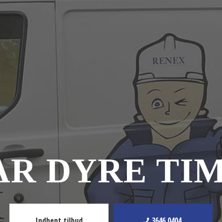
AR DYRE TI
Indhent tilbud
3646 0404